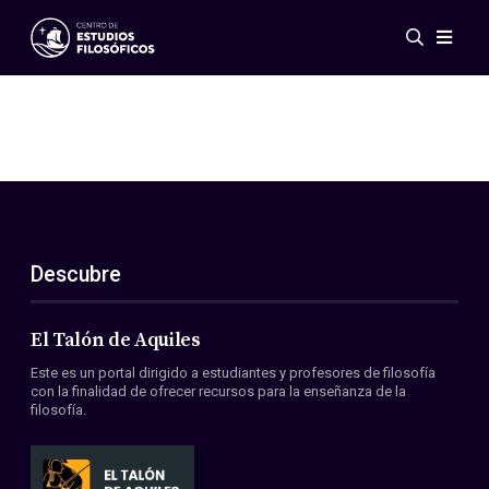
Eventos
Novedades
Investigación
Redes
Publicaciones
Galería
Descubre
ES
EN
Acerca de nosotros
Miembros
El Talón de Aquiles
Reglamento
Este es un portal dirigido a estudiantes y profesores de filosofía
Convenios
con la finalidad de ofrecer recursos para la enseñanza de la
filosofía.