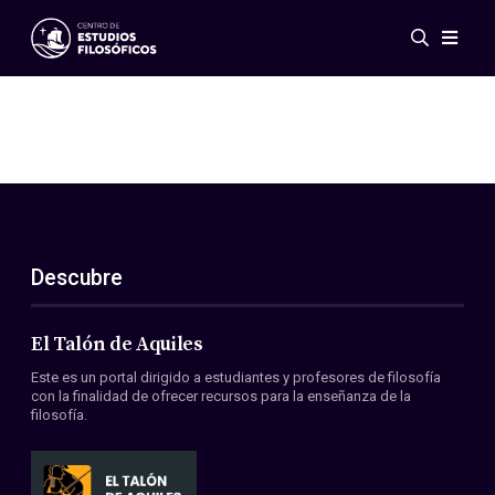
Eventos
Novedades
Investigación
Redes
Publicaciones
Galería
Descubre
ES
EN
Acerca de nosotros
Miembros
El Talón de Aquiles
Reglamento
Este es un portal dirigido a estudiantes y profesores de filosofía
Convenios
con la finalidad de ofrecer recursos para la enseñanza de la
filosofía.