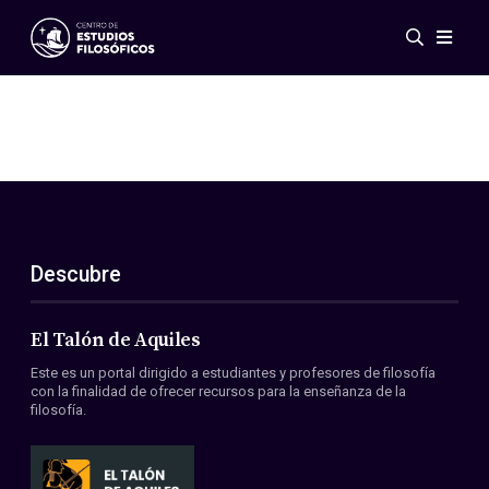
Eventos
Novedades
Investigación
Redes
Publicaciones
Galería
Descubre
ES
EN
Acerca de nosotros
Miembros
El Talón de Aquiles
Reglamento
Este es un portal dirigido a estudiantes y profesores de filosofía
Convenios
con la finalidad de ofrecer recursos para la enseñanza de la
filosofía.