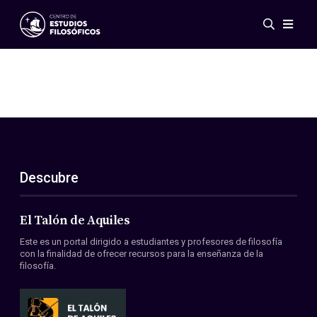
Eventos
Novedades
Investigación
Redes
Publicaciones
Galería
Descubre
ES
EN
Acerca de nosotros
Miembros
El Talón de Aquiles
Reglamento
Este es un portal dirigido a estudiantes y profesores de filosofía
Convenios
con la finalidad de ofrecer recursos para la enseñanza de la
filosofía.