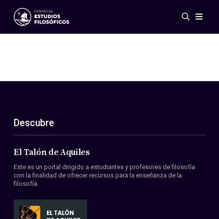
Eventos
Novedades
Investigación
Redes
Publicaciones
Galería
Descubre
ES
EN
Acerca de nosotros
Miembros
El Talón de Aquiles
Reglamento
Este es un portal dirigido a estudiantes y profesores de filosofía
Convenios
con la finalidad de ofrecer recursos para la enseñanza de la
filosofía.