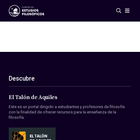
Eventos
Novedades
Investigación
Redes
Publicaciones
Galería
Descubre
ES
EN
Acerca de nosotros
Miembros
El Talón de Aquiles
Reglamento
Este es un portal dirigido a estudiantes y profesores de filosofía
Convenios
con la finalidad de ofrecer recursos para la enseñanza de la
filosofía.