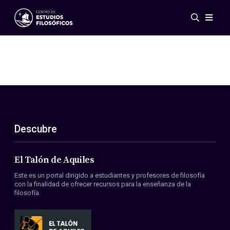
Eventos
Novedades
Investigación
Redes
Publicaciones
Galería
Descubre
ES
EN
Acerca de nosotros
Miembros
El Talón de Aquiles
Reglamento
Este es un portal dirigido a estudiantes y profesores de filosofía
Convenios
con la finalidad de ofrecer recursos para la enseñanza de la
filosofía.