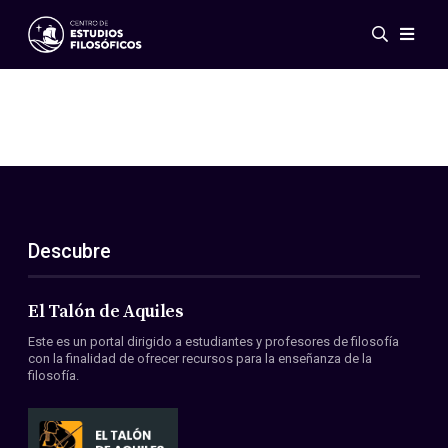
Eventos
Novedades
Investigación
Redes
Publicaciones
Galería
Descubre
ES
EN
Acerca de nosotros
Miembros
El Talón de Aquiles
Reglamento
Este es un portal dirigido a estudiantes y profesores de filosofía
Convenios
con la finalidad de ofrecer recursos para la enseñanza de la
filosofía.