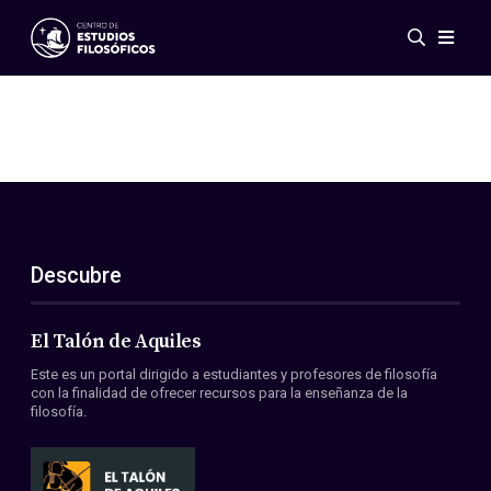
Eventos
Novedades
Investigación
Redes
Publicaciones
Galería
Descubre
ES
EN
Acerca de nosotros
Miembros
El Talón de Aquiles
Reglamento
Este es un portal dirigido a estudiantes y profesores de filosofía
Convenios
con la finalidad de ofrecer recursos para la enseñanza de la
filosofía.