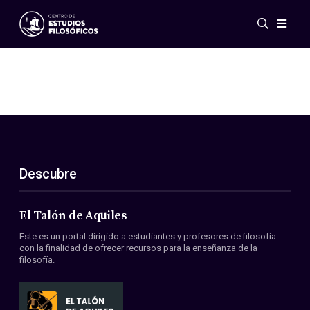
Eventos
Novedades
Investigación
Redes
Publicaciones
Galería
Descubre
ES
EN
Acerca de nosotros
Miembros
El Talón de Aquiles
Reglamento
Este es un portal dirigido a estudiantes y profesores de filosofía
Convenios
con la finalidad de ofrecer recursos para la enseñanza de la
filosofía.