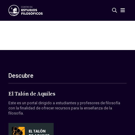
Eventos
Novedades
Investigación
Redes
Publicaciones
Galería
Descubre
ES
EN
Acerca de nosotros
Miembros
El Talón de Aquiles
Reglamento
Este es un portal dirigido a estudiantes y profesores de filosofía
Convenios
con la finalidad de ofrecer recursos para la enseñanza de la
filosofía.