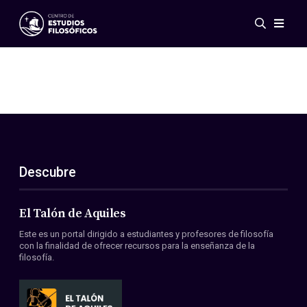
Eventos
Novedades
Investigación
Redes
Publicaciones
Galería
Descubre
ES
EN
Acerca de nosotros
Miembros
El Talón de Aquiles
Reglamento
Este es un portal dirigido a estudiantes y profesores de filosofía
Convenios
con la finalidad de ofrecer recursos para la enseñanza de la
filosofía.