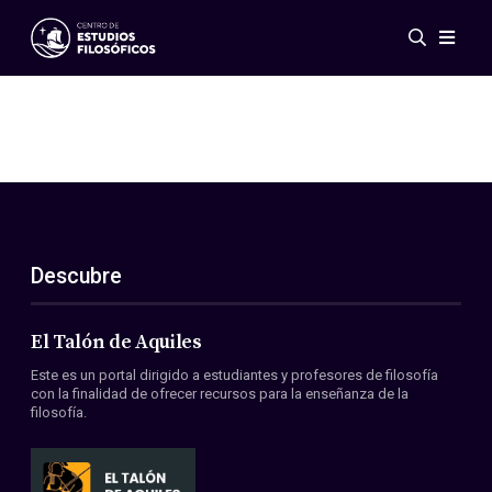
Eventos
Novedades
Investigación
Redes
Publicaciones
Galería
Descubre
ES
EN
Acerca de nosotros
Miembros
El Talón de Aquiles
Reglamento
Este es un portal dirigido a estudiantes y profesores de filosofía
Convenios
con la finalidad de ofrecer recursos para la enseñanza de la
filosofía.