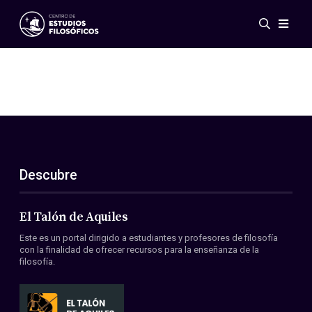
Eventos
Novedades
Investigación
Redes
Publicaciones
Galería
Descubre
ES
EN
Acerca de nosotros
Miembros
El Talón de Aquiles
Reglamento
Este es un portal dirigido a estudiantes y profesores de filosofía
Convenios
con la finalidad de ofrecer recursos para la enseñanza de la
filosofía.