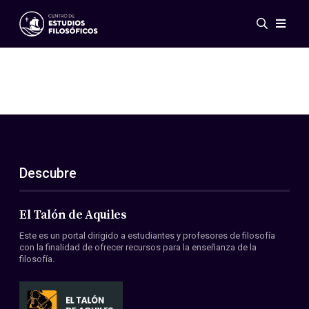
Eventos
Novedades
Investigación
Redes
Publicaciones
Galería
Descubre
ES
EN
Acerca de nosotros
Miembros
El Talón de Aquiles
Reglamento
Este es un portal dirigido a estudiantes y profesores de filosofía
Convenios
con la finalidad de ofrecer recursos para la enseñanza de la
filosofía.