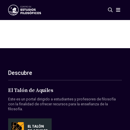
Eventos
Novedades
Investigación
Redes
Publicaciones
Galería
Descubre
ES
EN
Acerca de nosotros
Miembros
El Talón de Aquiles
Reglamento
Este es un portal dirigido a estudiantes y profesores de filosofía
Convenios
con la finalidad de ofrecer recursos para la enseñanza de la
filosofía.