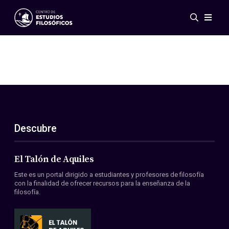
Eventos
Novedades
Investigación
Redes
Publicaciones
Galería
Descubre
ES
EN
Acerca de nosotros
Miembros
El Talón de Aquiles
Reglamento
Este es un portal dirigido a estudiantes y profesores de filosofía
Convenios
con la finalidad de ofrecer recursos para la enseñanza de la
filosofía.