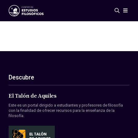
Eventos
Novedades
Investigación
Redes
Publicaciones
Galería
Descubre
ES
EN
Acerca de nosotros
Miembros
El Talón de Aquiles
Reglamento
Este es un portal dirigido a estudiantes y profesores de filosofía
Convenios
con la finalidad de ofrecer recursos para la enseñanza de la
filosofía.