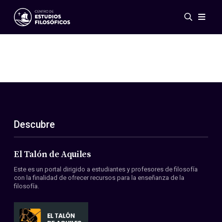
Eventos
Novedades
Investigación
Redes
Publicaciones
Galería
Descubre
ES
EN
Acerca de nosotros
Miembros
El Talón de Aquiles
Reglamento
Este es un portal dirigido a estudiantes y profesores de filosofía
Convenios
con la finalidad de ofrecer recursos para la enseñanza de la
filosofía.