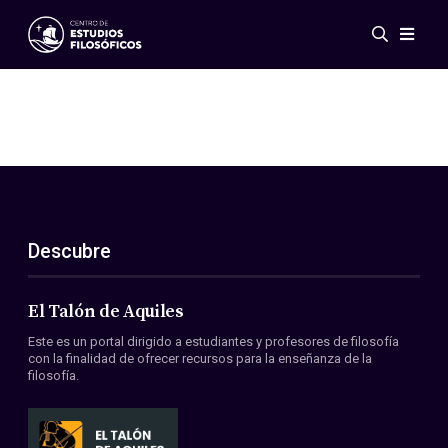
Eventos
Novedades
Investigación
Redes
Publicaciones
Galería
Descubre
ES
EN
Acerca de nosotros
Miembros
El Talón de Aquiles
Reglamento
Este es un portal dirigido a estudiantes y profesores de filosofía
Convenios
con la finalidad de ofrecer recursos para la enseñanza de la
filosofía.