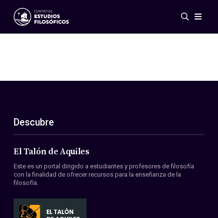
Eventos
Novedades
Investigación
Redes
Publicaciones
Galería
Descubre
ES
EN
Acerca de nosotros
Miembros
El Talón de Aquiles
Reglamento
Este es un portal dirigido a estudiantes y profesores de filosofía
Convenios
con la finalidad de ofrecer recursos para la enseñanza de la
filosofía.