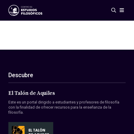
Eventos
Novedades
Investigación
Redes
Publicaciones
Galería
Descubre
ES
EN
Acerca de nosotros
Miembros
El Talón de Aquiles
Reglamento
Este es un portal dirigido a estudiantes y profesores de filosofía
Convenios
con la finalidad de ofrecer recursos para la enseñanza de la
filosofía.