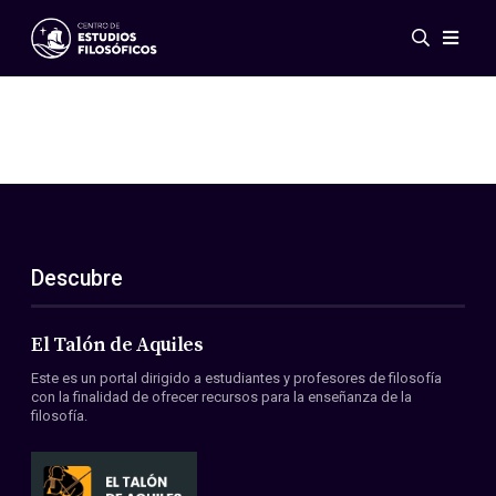
Eventos
Novedades
Investigación
Redes
Publicaciones
Galería
Descubre
ES
EN
Acerca de nosotros
Miembros
El Talón de Aquiles
Reglamento
Este es un portal dirigido a estudiantes y profesores de filosofía
Convenios
con la finalidad de ofrecer recursos para la enseñanza de la
filosofía.