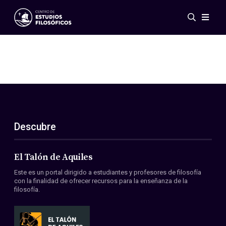
Eventos
Novedades
Investigación
Redes
Publicaciones
Galería
Descubre
ES
EN
Acerca de nosotros
Miembros
El Talón de Aquiles
Reglamento
Este es un portal dirigido a estudiantes y profesores de filosofía
Convenios
con la finalidad de ofrecer recursos para la enseñanza de la
filosofía.