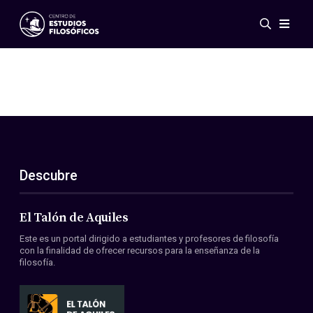
Eventos
Novedades
Investigación
Redes
Publicaciones
Galería
Descubre
ES
EN
Acerca de nosotros
Miembros
El Talón de Aquiles
Reglamento
Este es un portal dirigido a estudiantes y profesores de filosofía
Convenios
con la finalidad de ofrecer recursos para la enseñanza de la
filosofía.