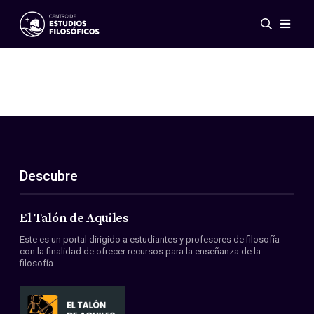
Eventos
Novedades
Investigación
Redes
Publicaciones
Galería
Descubre
ES
EN
Acerca de nosotros
Miembros
El Talón de Aquiles
Reglamento
Este es un portal dirigido a estudiantes y profesores de filosofía
Convenios
con la finalidad de ofrecer recursos para la enseñanza de la
filosofía.