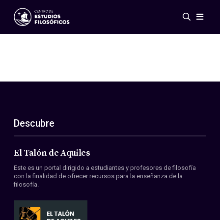
Eventos
Novedades
Investigación
Redes
Publicaciones
Galería
Descubre
ES
EN
Acerca de nosotros
Miembros
El Talón de Aquiles
Reglamento
Este es un portal dirigido a estudiantes y profesores de filosofía
Convenios
con la finalidad de ofrecer recursos para la enseñanza de la
filosofía.