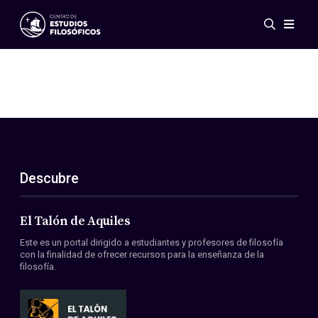
Eventos
Novedades
Investigación
Redes
Publicaciones
Galería
Descubre
ES
EN
Acerca de nosotros
Miembros
El Talón de Aquiles
Reglamento
Este es un portal dirigido a estudiantes y profesores de filosofía
Convenios
con la finalidad de ofrecer recursos para la enseñanza de la
filosofía.