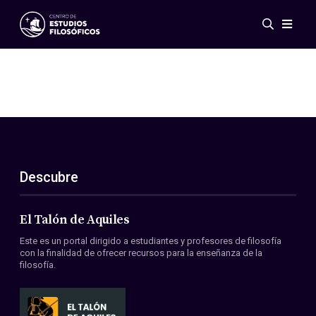
Eventos
Novedades
Investigación
Redes
Publicaciones
Galería
Descubre
ES
EN
Acerca de nosotros
Miembros
El Talón de Aquiles
Reglamento
Este es un portal dirigido a estudiantes y profesores de filosofía
Convenios
con la finalidad de ofrecer recursos para la enseñanza de la
filosofía.