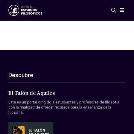
Eventos
Novedades
Investigación
Redes
Publicaciones
Galería
Descubre
ES
EN
Acerca de nosotros
Miembros
El Talón de Aquiles
Reglamento
Este es un portal dirigido a estudiantes y profesores de filosofía
Convenios
con la finalidad de ofrecer recursos para la enseñanza de la
filosofía.