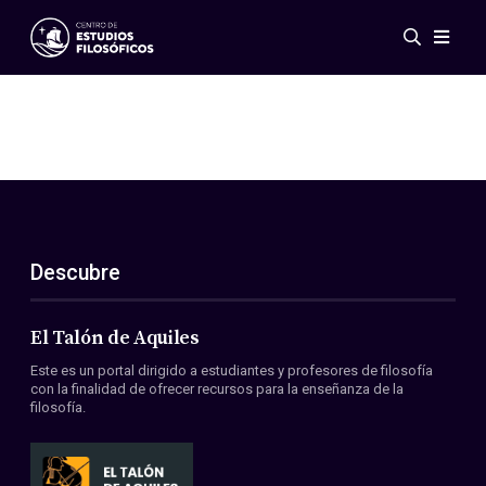
Eventos
Novedades
Investigación
Redes
Publicaciones
Galería
Descubre
ES
EN
Acerca de nosotros
Miembros
El Talón de Aquiles
Reglamento
Este es un portal dirigido a estudiantes y profesores de filosofía
Convenios
con la finalidad de ofrecer recursos para la enseñanza de la
filosofía.