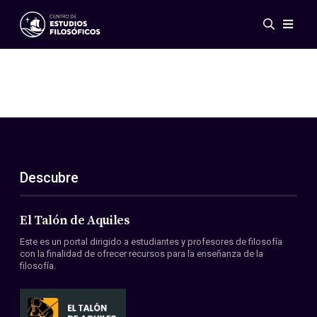
Eventos
Novedades
Investigación
Redes
Publicaciones
Galería
Descubre
ES
EN
Acerca de nosotros
Miembros
El Talón de Aquiles
Reglamento
Este es un portal dirigido a estudiantes y profesores de filosofía
Convenios
con la finalidad de ofrecer recursos para la enseñanza de la
filosofía.