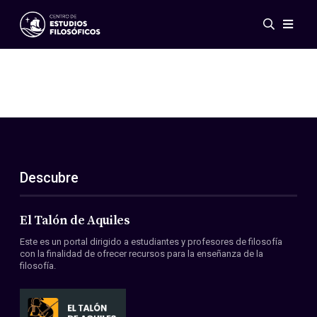
Eventos
Novedades
Investigación
Redes
Publicaciones
Galería
Descubre
ES
EN
Acerca de nosotros
Miembros
El Talón de Aquiles
Reglamento
Este es un portal dirigido a estudiantes y profesores de filosofía
Convenios
con la finalidad de ofrecer recursos para la enseñanza de la
filosofía.