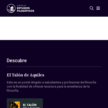
Eventos
Novedades
Investigación
Redes
Publicaciones
Galería
Descubre
ES
EN
Acerca de nosotros
Miembros
El Talón de Aquiles
Reglamento
Este es un portal dirigido a estudiantes y profesores de filosofía
Convenios
con la finalidad de ofrecer recursos para la enseñanza de la
filosofía.