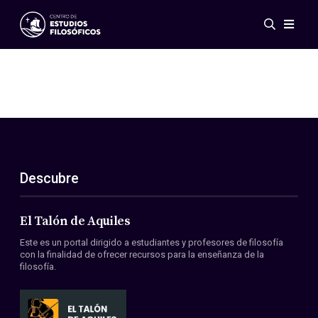
Eventos
Novedades
Investigación
Redes
Publicaciones
Galería
Descubre
ES
EN
Acerca de nosotros
Miembros
El Talón de Aquiles
Reglamento
Este es un portal dirigido a estudiantes y profesores de filosofía
Convenios
con la finalidad de ofrecer recursos para la enseñanza de la
filosofía.