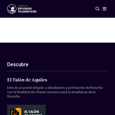
Eventos
Novedades
Investigación
Redes
Publicaciones
Galería
Descubre
ES
EN
Acerca de nosotros
Miembros
El Talón de Aquiles
Reglamento
Este es un portal dirigido a estudiantes y profesores de filosofía
Convenios
con la finalidad de ofrecer recursos para la enseñanza de la
filosofía.