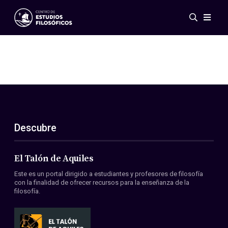
Eventos
Novedades
Investigación
Redes
Publicaciones
Galería
Descubre
ES
EN
Acerca de nosotros
Miembros
El Talón de Aquiles
Reglamento
Este es un portal dirigido a estudiantes y profesores de filosofía
Convenios
con la finalidad de ofrecer recursos para la enseñanza de la
filosofía.