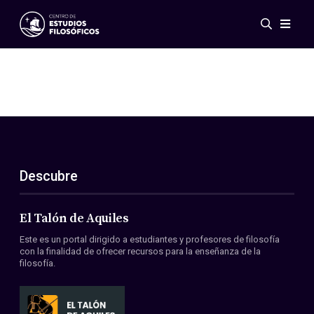
Eventos
Novedades
Investigación
Redes
Publicaciones
Galería
Descubre
ES
EN
Acerca de nosotros
Miembros
El Talón de Aquiles
Reglamento
Este es un portal dirigido a estudiantes y profesores de filosofía
Convenios
con la finalidad de ofrecer recursos para la enseñanza de la
filosofía.