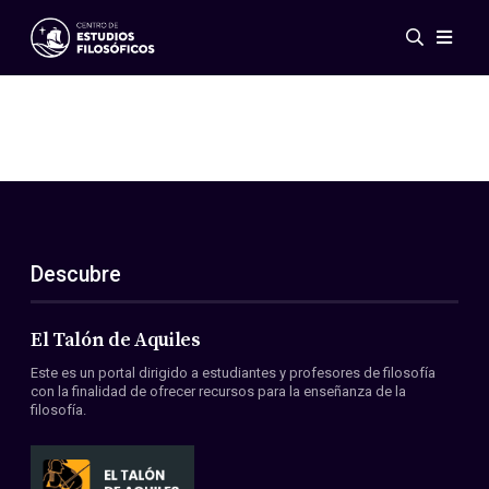
Eventos
Novedades
Investigación
Redes
Publicaciones
Galería
Descubre
ES
EN
Acerca de nosotros
Miembros
El Talón de Aquiles
Reglamento
Este es un portal dirigido a estudiantes y profesores de filosofía
Convenios
con la finalidad de ofrecer recursos para la enseñanza de la
filosofía.