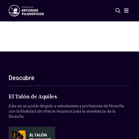
Eventos
Novedades
Investigación
Redes
Publicaciones
Galería
Descubre
ES
EN
Acerca de nosotros
Miembros
El Talón de Aquiles
Reglamento
Este es un portal dirigido a estudiantes y profesores de filosofía
Convenios
con la finalidad de ofrecer recursos para la enseñanza de la
filosofía.