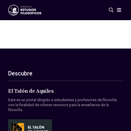
Eventos
Novedades
Investigación
Redes
Publicaciones
Galería
Descubre
ES
EN
Acerca de nosotros
Miembros
El Talón de Aquiles
Reglamento
Este es un portal dirigido a estudiantes y profesores de filosofía
Convenios
con la finalidad de ofrecer recursos para la enseñanza de la
filosofía.