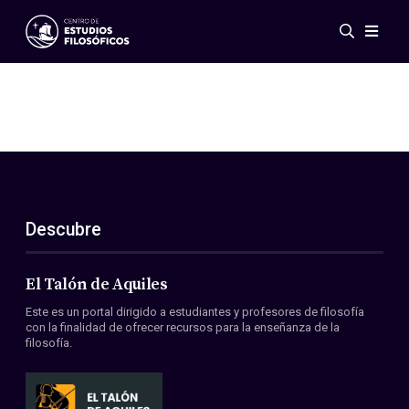
Eventos
Novedades
Investigación
Redes
Publicaciones
Galería
Descubre
ES
EN
Acerca de nosotros
Miembros
El Talón de Aquiles
Reglamento
Este es un portal dirigido a estudiantes y profesores de filosofía
Convenios
con la finalidad de ofrecer recursos para la enseñanza de la
filosofía.