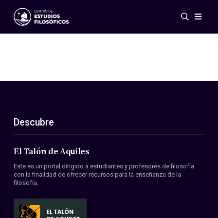
Eventos
Novedades
Investigación
Redes
Publicaciones
Galería
Descubre
ES
EN
Acerca de nosotros
Miembros
El Talón de Aquiles
Reglamento
Este es un portal dirigido a estudiantes y profesores de filosofía
Convenios
con la finalidad de ofrecer recursos para la enseñanza de la
filosofía.