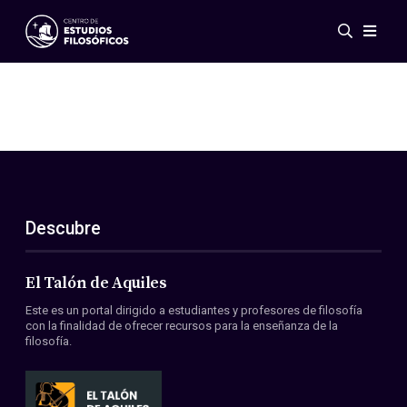
Eventos
Novedades
Investigación
Redes
Publicaciones
Galería
Descubre
ES
EN
Acerca de nosotros
Miembros
El Talón de Aquiles
Reglamento
Este es un portal dirigido a estudiantes y profesores de filosofía
Convenios
con la finalidad de ofrecer recursos para la enseñanza de la
filosofía.