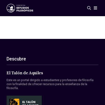
Eventos
Novedades
Investigación
Redes
Publicaciones
Galería
Descubre
ES
EN
Acerca de nosotros
Miembros
El Talón de Aquiles
Reglamento
Este es un portal dirigido a estudiantes y profesores de filosofía
Convenios
con la finalidad de ofrecer recursos para la enseñanza de la
filosofía.