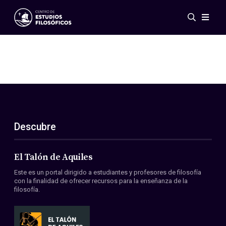
Eventos
Novedades
Investigación
Redes
Publicaciones
Galería
Descubre
ES
EN
Acerca de nosotros
Miembros
El Talón de Aquiles
Reglamento
Este es un portal dirigido a estudiantes y profesores de filosofía
Convenios
con la finalidad de ofrecer recursos para la enseñanza de la
filosofía.