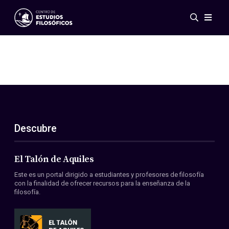
Eventos
Novedades
Investigación
Redes
Publicaciones
Galería
Descubre
ES
EN
Acerca de nosotros
Miembros
El Talón de Aquiles
Reglamento
Este es un portal dirigido a estudiantes y profesores de filosofía
Convenios
con la finalidad de ofrecer recursos para la enseñanza de la
filosofía.