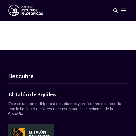
Eventos
Novedades
Investigación
Redes
Publicaciones
Galería
Descubre
ES
EN
Acerca de nosotros
Miembros
El Talón de Aquiles
Reglamento
Este es un portal dirigido a estudiantes y profesores de filosofía
Convenios
con la finalidad de ofrecer recursos para la enseñanza de la
filosofía.