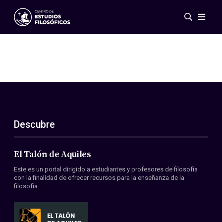
Eventos
Novedades
Investigación
Redes
Publicaciones
Galería
Descubre
ES
EN
Acerca de nosotros
Miembros
El Talón de Aquiles
Reglamento
Este es un portal dirigido a estudiantes y profesores de filosofía
Convenios
con la finalidad de ofrecer recursos para la enseñanza de la
filosofía.