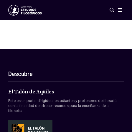
Eventos
Novedades
Investigación
Redes
Publicaciones
Galería
Descubre
ES
EN
Acerca de nosotros
Miembros
El Talón de Aquiles
Reglamento
Este es un portal dirigido a estudiantes y profesores de filosofía
Convenios
con la finalidad de ofrecer recursos para la enseñanza de la
filosofía.